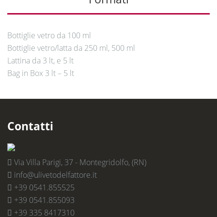
Bottiglie vetro da 100 ml
Bottiglie vetro/latta da 250 ml, 500 ml
Lattina da 3 lt, e 5 lt
Bag in Box 3 lt – 5 lt
Contatti
Via Villa Parigi, 37 - Montegridolfo, (RN)
info@ulivetodelfattore.it
+39 0541.855525
+39 0541.855093
+39 335 8417310